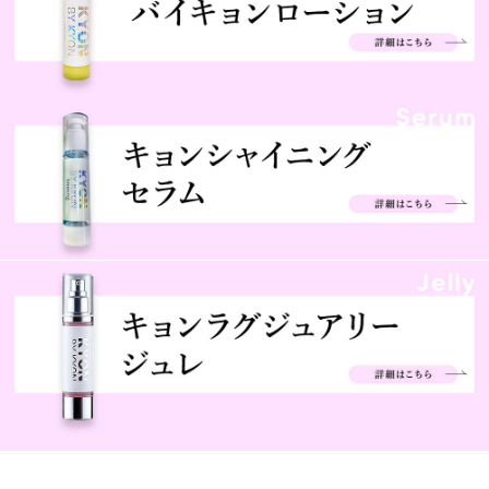
湿にピッタリです。余計な物が入っていないのを肌
が感じます。
リピートです
2024/04/15 投稿者：ちー おすすめレベル：
★★★★★
クリームはべたつくのが苦手ですが、こちらはさら
っとしてますがでもちゃんも潤います。これからの
暑い時期は特に良いです!
ずっと好き
2024/04/15 投稿者：やっさん おすすめレベル：
★★★★★
ベトベトせず、肌に馴染むのに、全く乾燥しない。
すぐに化粧しても、ヨレない。
DK