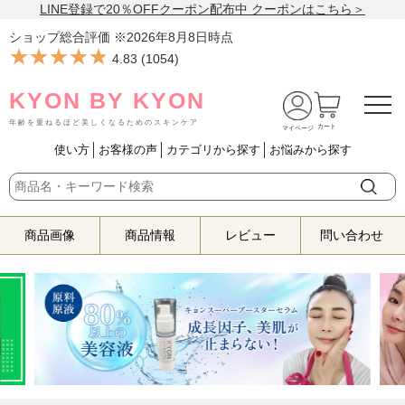
LINE登録で20％OFFクーポン配布中 クーポンはこちら＞
ショップ総合評価 ※
2026年8月8日
時点
★★★★★
★★★★★
4.83
(
1054
)
KYON BY KYON
年齢を重ねるほど美しくなるためのスキンケア
カート
マイページ
使い方
お客様の声
カテゴリから探す
お悩みから探す
商品画像
商品情報
レビュー
問い合わせ