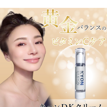
★★★★★
新しくなったDKクリーム、朝までしっとり。最高
です!
最高です。
2025/08/30 投稿者：佐野 おすすめレベル：
★★★★★
1番使い安くて
1番万能です。
化粧直しの時も少し潤い欲しい時も使いやすいで
す。
大好きです。
敏感肌
2025/08/29 投稿者：MA おすすめレベル：
★★★★★
リニューアルしたデカCも敏感肌でも使えるよう期