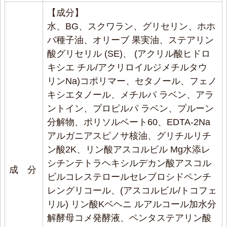
【成分】
男性にも。
水、BG、スクワラン、グリセリン、ホホ
2024/04/15 投稿者：キングダム おすすめレベ
バ種子油、オリーブ 果実油、ステアリン
ル：
★★★★★
酸グリセリル (SE)、 (アクリル酸ヒドロ
さっぱりしていて重くない。男でも抵抗なく使え
キシエ チル/アクリロイルジメチルタウ
る。
リンNa)コポリマー、セタノール、フェノ
キシエタノール、メチルパ ラベン、アラ
夏におすすめ!
ントイン、プロピルパ ラベン、プルーン
2024/04/15 投稿者：くま おすすめレベル：
分解物、ポリソルベート60、EDTA-2Na
★★★★★
アルガニアスピノサ核油、グリチルリチ
ベタつきがなく、暑くなってきたこれからの季節に
ン酸2K、リン酸アスコルビル Mg水添レ
特におすすめです。クリームが苦手な方にも使いや
シチンテトラヘキシルデカン酸アスコル
成 分
すいです。
ビルコレステロールセレブロシドペンチ
レングリコール、(アスコルビル/トコフェ
大好き
リル) リン酸Kベヘニ ルアルコール加水分
2024/04/14 投稿者：TH おすすめレベル：
解酵母コメ発酵液、ペンタステアリン酸