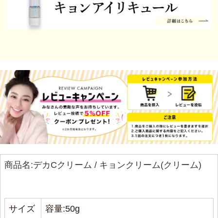
2024/04/15 投稿者：佐野純子 おすすめレベル：
★★★★★
いつも持ち歩いてます。
すっとお肌に入ってとっても潤います。
お肌が揺らぎがちな時にもおすすめ
2024/04/15 投稿者：S おすすめレベル：
★★★★★
さらっとしていて潤うDKクリームが大好きです。
朝に使う機会が多いです。
これからの季節に最高
商品名:デカCクリーム / キョンクリーム(クリーム)
2024/04/15 投稿者：とも おすすめレベル：
★★★★★
暑くなってくる季節にサッパリとつけれます。だけ
サイズ
容量:50g
ど、しっかりと潤ってくれます。