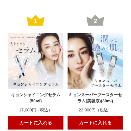
ベタベタしないのにしっかり潤う。毎日の朝晩はも
ちろん、日中の追保湿用に職場にも常備。1番好き
で、信頼をおいてる商品です!
1
2
デカC最高!!
2024/03/31 投稿者：Taijun おすすめレベル：
★★★★★
乳液とも違う、美容クリームとも違う、出会ったこ
とのないクリームです。サラッと馴染むのに、透明
感と潤いの両方を体験できる、他では出会えないバ
イキョンシリーズのひとつです。使い続けます!
ずっとリピートしてます
キョンシャイニングセラム
キョンスーパーブースターセ
(50ml)
ラム(美容液)(30ml)
2024/03/17 投稿者：Kyo おすすめレベル：
17,600円（税込）
22,000円（税込）
★★★★★
さらっとしてますが、乾燥せず
カートに入れる
カートに入れる
冬これだけでもいいくらい潤います