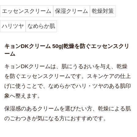
しないから日中も、乾燥が気になる部分に塗ること
も可能!
エッセンスクリーム
保湿クリーム
乾燥対策
ほんとに優秀で最高の逸品です。
ハリツヤ
なめらか肌
乾燥対策
2026/01/24 投稿者：茶太郎 おすすめレベル：
キョンDKクリーム 50g|乾燥を防ぐエッセンスクリ
★★★★★
ーム
テクスチャーはさらっとしていますが、冬の暖房や
乾燥の季節にも負けず、しっとりしていてもちもち
キョンDKクリームは、肌にうるおいを与え、乾燥
の肌でいられます。
を防ぐエッセンスクリームです。スキンケアの仕上
さらりとしているので夏も使い心地よいです!
げに使うことで、なめらかでハリ・ツヤのある肌印
象へ整えます。
初めての購入
2025/10/06 投稿者：みっちゃん おすすめレベ
保湿感のあるクリームを選びたい方、乾燥による肌
ル：
★★★★
のごわつきが気になる方におすすめです。
肌が弱い為、ドキドキしながら塗って見ましたが今
の所大丈夫そうで、肌もしっとりしてます。これか