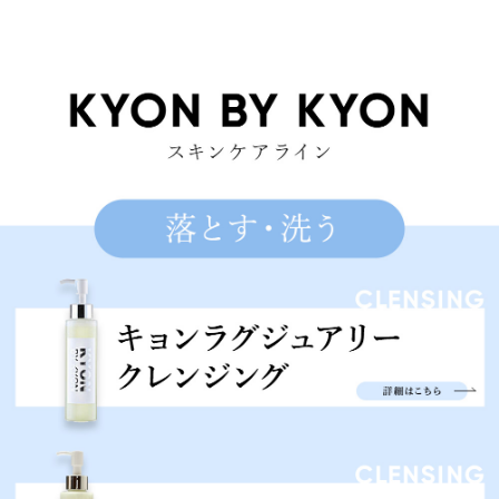
のクリームは、安心して使えます。何本もリピして
ます。
夏はDKクリーム!
2024/04/17 投稿者：ななぴょん おすすめレベ
ル：
★★★★★
夏はコレ使いたくなる、ベタつかないのにしっとり
のやーつ!使い心地がすき!
使用感最高
2024/04/16 投稿者：マルマリ おすすめレベル：
★★★★★
デカC使用感がとても良いです。
サラッとしていてベタつかずに潤います。他社製品
の乳液やクリームと比べてもデカCが一番好きで
す。