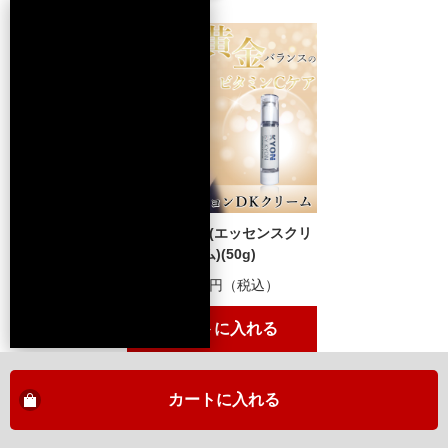
★★★★★
ベタつかず、サラッとしていて、そして潤う!最高
のクリームです。テクスチャーも大好きです!
キョン先生のお肌を目指して毎日お手入れ頑張りま
す。
これからも使い続けたいクリームです!本当に最高!
栄養たっぷり潤います
DKクリーム(エッセンスクリ
2024/03/03 投稿者：bubble おすすめレベル：
ーム)(50g)
★★★★★
15,000円（税込）
さらっとしているのに保湿力抜群!たくさん入って
るので長持ちもうれしい
カートに入れる
ベタつかないクリーム
2024/02/18 投稿者：S おすすめレベル：
カートに入れる
★★★★★