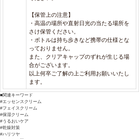
クリームの概念変わりました!
【保管上の注意】
2024/04/14 投稿者：SAKURA おすすめレベル：
・高温の場所や直射日光の当たる場所を
★★★★★
さけ保管ください。
どちらかというとコッテリなクリームが好きでした
・ボトルは持ち歩きなど携帯の仕様とな
が、デカCを使ってクリームの概念変わりました!軽
っておりません。
い感じのテクスチャーで、しっかり潤うこの安心
また、クリアキャップのずれが生じる場
感。ベタベタしないのでこれからの時期も大活躍で
合がございます。
す。
以上何卒ご了解の上ご利用お願いいたし
ます。
なくてはならない!!!
■関連キーワード
2024/04/13 投稿者：Emiko おすすめレベル：
#エッセンスクリーム
★★★★★
#フェイスクリーム
私はDKクリームで仕上げています。さっぱりなの
#保湿クリーム
#うるおいケア
に乾燥しない。一年中使ってます!!
#乾燥対策
#ハリツヤ
すごくいい