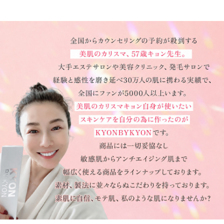
らが楽しみです。
潤う!!!
2025/09/15 投稿者：キョンラー おすすめレベ
ル：
★★★★★
クリームというよりは乳液に近い?
スーっとお肌に浸透して、すっごく潤います!
うる肌にかかせないアイテムです!!
大好きなDKクリーム
2025/09/14 投稿者：ばぶる おすすめレベル：
★★★★★
さらにパワーアップということで使っていくのが楽
しみです 容器もさらに使いやすくなりました
無いと困る!
2025/09/10 投稿者：オリ おすすめレベル：