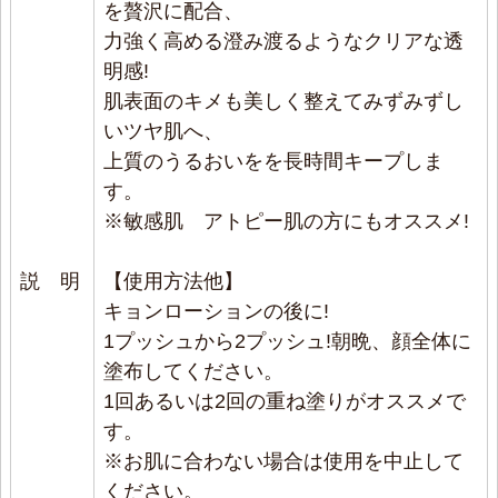
を贅沢に配合、
★★★★★
力強く高める澄み渡るようなクリアな透
暑い時期のクリーム系はベタつくけどデカCはサラ
明感!
ッとしているのでかかせません!でもしっかり潤い
肌表面のキメも美しく整えてみずみずし
もあるからずっとリピートしています
いツヤ肌へ、
しっとりつやーん
上質のうるおいをを長時間キープしま
す。
2024/04/14 投稿者：ゆう おすすめレベル：
※敏感肌 アトピー肌の方にもオススメ!
★★★★★
しっかり潤って艶々
説 明
【使用方法他】
ベタつかないのでメイク前にもぴったりです
キョンローションの後に!
肌残りしない
1プッシュから2プッシュ!朝晩、顔全体に
2024/04/14 投稿者：トモ おすすめレベル：
塗布してください。
★★★★★
1回あるいは2回の重ね塗りがオススメで
しっとりするのに肌に残らずメイク前も使いやす
す。
い。
※お肌に合わない場合は使用を中止して
塗り直しても重くないです。
ください。