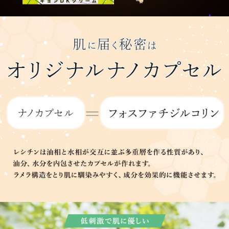
★★★★★
デカCクリームは何度もリピートしています。
お肌も潤って欠かせないアイテムです。
潤うデカCクリーム
2025/04/04 投稿者：美肌 おすすめレベル：
★★★★★
サラッとしていて、潤うデカCクリームが大好きで
す。
シンプルで手放せません。
手放せない
2024/12/24 投稿者：S おすすめレベル：
★★★★★
ワンプッシュで伸びが良く、真冬でも乾燥知らずな
お肌になれるのに、サラッとしているので、メイク
の邪魔にならない!年中毎日使用するので、必ず無