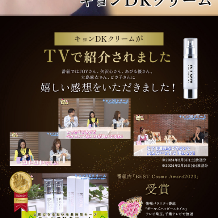
待しています。
リニューアル待ってましたー!
2025/08/23 投稿者：ゆーこ おすすめレベル：
★★★★★
以前より1番お気に入りの商品です。
リポソームが入ってさらにきれいなお肌になっちゃ
うーと今から使うのが楽しみです!
さらさら
2025/05/30 投稿者：mm おすすめレベル：
★★★★★
このテクスチャーが好きです!
デカC
2025/04/04 投稿者：A おすすめレベル：