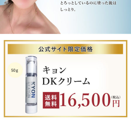
クリームは痒みが出やすいからずっとオイル派でし
たが、こちらは痒みが出ないし、重ねてつけてもベ
タつかずにしっとりします。今まで出会ったクリー
ムで1番です。
最高!!!
2024/06/10 投稿者：m おすすめレベル：
★★★★★
さっぱりしているのにかつ保湿もちゃんとできてい
てこの時期にはぴったりです!使っていくうちにお
肌の透明感が増してきた気がするのでリピート中で
す。
サラサラ
2024/05/15 投稿者：ゆき おすすめレベル：
★★★★
重くない乳液でさっぱり仕上がります!