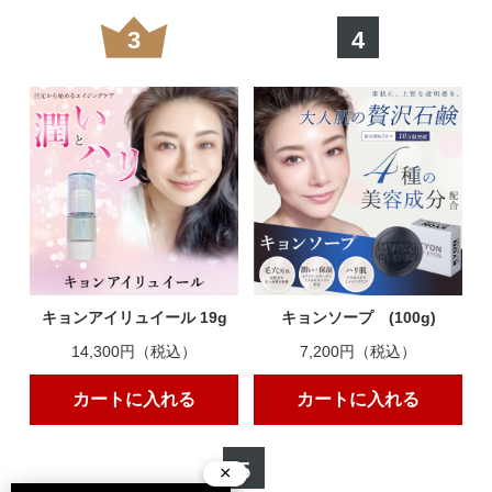
3
4
大好きなクリーム!
2024/03/12 投稿者：せとか おすすめレベル：
★★★★★
全然ベタつかず、しっとり潤います。一回の使用量
もワンプッシュで足りるのでコスパもすごく良いで
す◎。
やっぱりいい!
2024/03/08 投稿者：のり おすすめレベル：
★★★★★
キョンアイリュイール 19g
キョンソープ (100g)
久しぶりに使用したらやっぱりいい!するするとの
14,300円（税込）
7,200円（税込）
びて、潤ってつやつやなのにベタベタしない。で、
カートに入れる
カートに入れる
後肌はもちもちになって透明感がでます。
だいすき!
5
×
2024/03/08 投稿者：とも おすすめレベル：