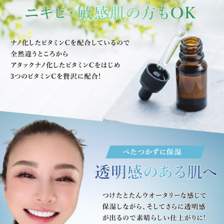
くなる前に購入します。
使いやすい!
2024/10/01 投稿者：まめた おすすめレベル：
★★★★
さらっとしていて暑い季節でも使いやすいです!お
肌もツヤツヤします!
最高の乳液
2024/08/04 投稿者：せとか おすすめレベル：
★★★★★
デカCのテクスチャー大好きです。ベタつかず最高
です!!
痒くならない
2024/07/19 投稿者：mai おすすめレベル：
★★★★★