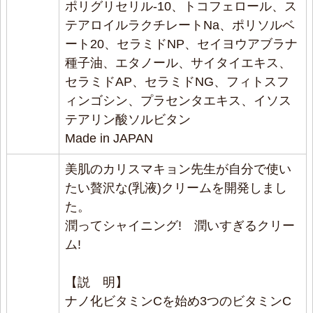
★★★★★
ポリグリセリル-10、トコフェロール、ス
クリームなのにべたつかずサラッとしてるのに潤
テアロイルラクチレートNa、ポリソルベ
う!
ート20、セラミドNP、セイヨウアブラナ
一度使うとリピートすること間違いなしな商品です
種子油、エタノール、サイタイエキス、
セラミドAP、セラミドNG、フィトスフ
リピートします
ィンゴシン、プラセンタエキス、イソス
2024/04/14 投稿者：茶太郎 おすすめレベル：
テアリン酸ソルビタン
★★★★★
Made in JAPAN
他社ドクターズコスメからの変更で1本使い切りま
美肌のカリスマキョン先生が自分で使い
した。
たい贅沢な(乳液)クリームを開発しまし
美白美容液は乾燥しがちですが、このクリームはし
た。
っとりしていて乾燥肌の私にはとても良かったで
潤ってシャイニング! 潤いすぎるクリー
す。
ム!
リピします。
リピート商品
【説 明】
ナノ化ビタミンCを始め3つのビタミンC
2024/04/14 投稿者：TH おすすめレベル：