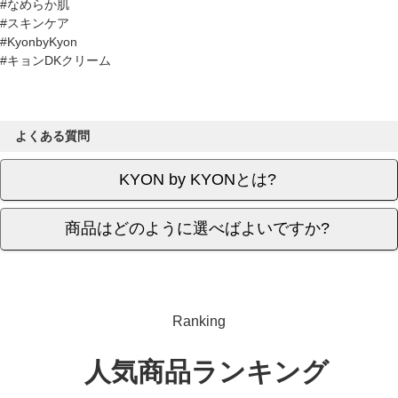
#なめらか肌
2024/04/12 投稿者：なお おすすめレベル：
#スキンケア
#KyonbyKyon
★★★★★
#キョンDKクリーム
2年ぐらい使い続けてます。
アトピーもちで乾燥たりもしますが、しっとり。
冬の時期はこちらにプラスキョンヴェールクリーム
よくある質問
を重ねぬりしてさらにしっとりです。
KYON by KYONとは?
着け心地が、良い!
2024/04/12 投稿者：ポン おすすめレベル：
商品はどのように選べばよいですか?
★★★★★
時にこれからの季節、ベタベタしないのに潤って、
使いやすいです。
Ranking
これはもう美容液!
2024/04/09 投稿者：さくら おすすめレベル：
人気商品ランキング
★★★★★