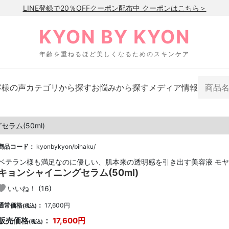
LINE登録で20％OFFクーポン配布中 クーポンはこちら＞
KYON BY KYON
年齢を重ねるほど美しくなるためのスキンケア
客様の声
カテゴリから探す
お悩みから探す
メディア情報
ラム(50ml)
商品コード：
kyonbykyon/bihaku/
ベテラン様も満足なのに優しい、肌本来の透明感を引き出す美容液 モ
キョンシャイニングセラム(50ml)
いいね！ (
16
)
通常価格
：
17,600
円
(税込)
販売価格
：
17,600
円
(税込)