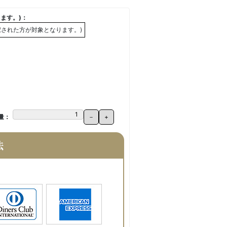
ます。)：
択された方が対象となります。)
量：
－
+