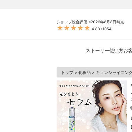
ショップ総合評価 ※
2026年8月8日
時点
★★★★★
★★★★★
4.83
(
1054
)
ストーリー
使い方
お
トップ
>
化粧品
>
キョンシャイニングセ