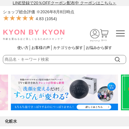
LINE登録で20％OFFクーポン配布中 クーポンはこちら＞
ショップ総合評価 ※
2026年8月8日
時点
★★★★★
★★★★★
4.83
(
1054
)
KYON BY KYON
年齢を重ねるほど美しくなるためのスキンケア
カート
マイページ
使い方
お客様の声
カテゴリから探す
お悩みから探す
化粧水