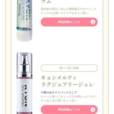
ラム
肌本来の明るく澄んだ透明感をサポートしナ
チュラルな潤いでクリアなキョン肌へ
商品詳細はこちら
潤って張り美肌
キョン
メルティ
ラグジュアリー
ジュレ
※夜のみナイトパックとして
ピーンと張ってキュっと引き締まったツヤツ
ヤぷるぷるの潤いキョン肌へ
商品詳細はこちら