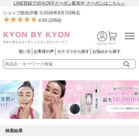
LINE登録で20％OFFクーポン配布中 クーポンはこちら＞
ショップ総合評価 ※
2026年8月7日
時点
★★★★★
★★★★★
4.83
(
1054
)
KYON BY KYON
年齢を重ねるほど美しくなるためのスキンケア
カート
マイページ
使い方
お客様の声
カテゴリから探す
お悩みから探す
検索結果