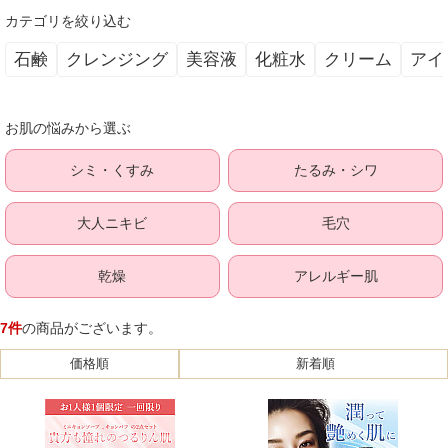
カテゴリを絞り込む
石鹸
クレンジング
美容液
化粧水
クリーム
アイ
お肌の悩みから選ぶ
シミ・くすみ
たるみ・シワ
大人ニキビ
毛穴
乾燥
アレルギー肌
7件
の商品がございます。
価格順
新着順