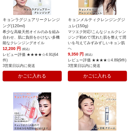
キョンラグジュアリークレンジ
キョンメルティクレンジングジ
ング(120ml)
ュレ(150g)
希少な高級天然オイルのみを組み
マツエク対応!こんなジェルクレン
合わせ、肌に負担をかけない多機
ジング初めて!荒れた肌を整えて潤
能なクレンジングオイル
いを与えてみずみずしいキョン肌
12,200
円
へ
(税込)
9,350
円
レビュー評価 ★★★★☆4.91(64
(税込)
件)
レビュー評価 ★★★★☆4.89(9件)
3営業日以内に発送
3営業日以内に発送
かごに入れる
かごに入れる