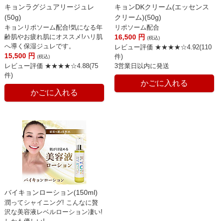
キョンラグジュアリージュレ
キョンDKクリーム(エッセンス
(50g)
クリーム)(50g)
キョンリポソーム配合!気になる年
リポソーム配合
齢肌やお疲れ肌にオススメ!ハリ肌
16,500
円
(税込)
へ導く保湿ジュレです。
レビュー評価 ★★★★☆4.92(110
15,500
円
件)
(税込)
レビュー評価 ★★★★☆4.88(75
3営業日以内に発送
件)
かごに入れる
かごに入れる
バイキョンローション(150ml)
潤ってシャイニング! こんなに贅
沢な美容液レベルローション凄い!