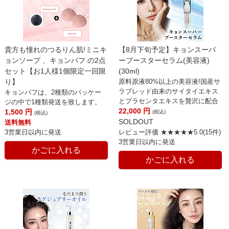
貴方も憧れのつるりん肌!ミニキ
【8月下旬予定】キョンスーパ
ョンソープ 、キョンパフ の2点
ーブースターセラム(美容液)
セット【お1人様1個限定一回限
(30ml)
り】
原料原液80%以上の美容液!国産サ
ラブレッド由来のサイタイエキス
キョンパフは、2種類のパッケー
とプラセンタエキスを贅沢に配合
ジの中で1種類発送を致します。
22,000
円
1,500
円
(税込)
(税込)
SOLDOUT
送料無料
3営業日以内に発送
レビュー評価 ★★★★★5.0(15件)
3営業日以内に発送
かごに入れる
かごに入れる