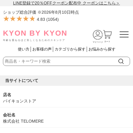
LINE登録で20％OFFクーポン配布中 クーポンはこちら＞
ショップ総合評価 ※
2026年8月10日
時点
★★★★★
★★★★★
4.83
(
1054
)
KYON BY KYON
年齢を重ねるほど美しくなるためのスキンケア
カート
マイページ
使い方
お客様の声
カテゴリから探す
お悩みから探す
当サイトについて
店名
バイキョンストア
会社名
株式会社 TELOMERE