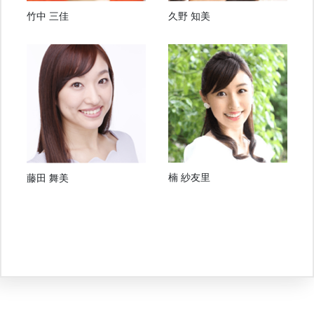
竹中 三佳
久野 知美
楠 紗友里
藤田 舞美