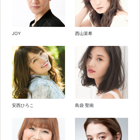
JOY
西山茉希
安西ひろこ
島袋 聖南