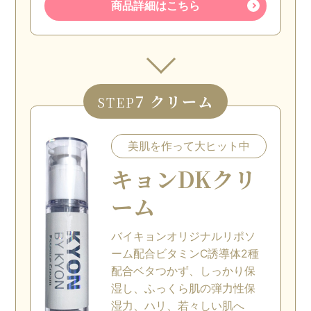
商品詳細はこちら
7 クリーム
STEP
美肌を作って大ヒット中
キョンDKクリ
ーム
バイキョンオリジナルリポソ
ーム配合ビタミンC誘導体2種
配合ベタつかず、しっかり保
湿し、ふっくら肌の弾力性保
湿力、ハリ、若々しい肌へ