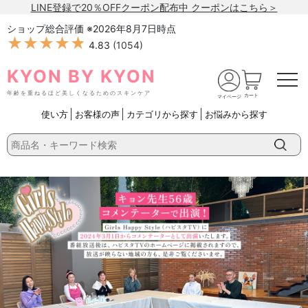
LINE登録で20％OFFクーポン配布中 クーポンはこちら＞
ショップ総合評価 ※
2026年8月7日
時点
★★★★★
★★★★★
4.83
(
1054
)
KYON BY KYON
年齢を重ねるほど美しくなるためのスキンケア
カート
マイページ
使い方
お客様の声
カテゴリから探す
お悩みから探す