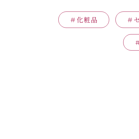
＃化粧品
＃