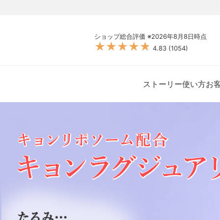
ショップ総合評価 ※
2026年8月8日
時点
★★★★★
★★★★★
4.83
(
1054
)
ストーリー
使い方
お