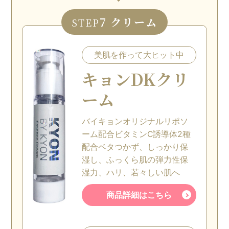
7 クリーム
STEP
美肌を作って大ヒット中
キョンDKクリ
ーム
バイキョンオリジナルリポソ
ーム配合ビタミンC誘導体2種
配合ベタつかず、しっかり保
湿し、ふっくら肌の弾力性保
湿力、ハリ、若々しい肌へ
商品詳細はこちら