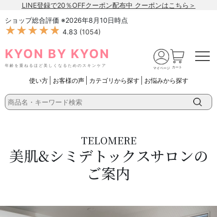
LINE登録で20％OFFクーポン配布中 クーポンはこちら＞
ショップ総合評価 ※
2026年8月10日
時点
★★★★★
★★★★★
4.83
(
1054
)
KYON BY KYON
年齢を重ねるほど美しくなるためのスキンケア
カート
マイページ
使い方
お客様の声
カテゴリから探す
お悩みから探す
TELOMERE
美肌&シミデトックスサロンの
ご案内