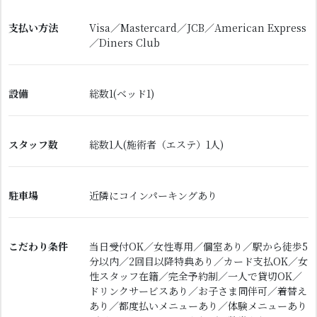
支払い方法
Visa／Mastercard／JCB／American Express
／Diners Club
設備
総数1(ベッド1)
スタッフ数
総数1人(施術者（エステ）1人)
駐車場
近隣にコインパーキングあり
こだわり条件
当日受付OK／女性専用／個室あり／駅から徒歩5
分以内／2回目以降特典あり／カード支払OK／女
性スタッフ在籍／完全予約制／一人で貸切OK／
ドリンクサービスあり／お子さま同伴可／着替え
あり／都度払いメニューあり／体験メニューあり