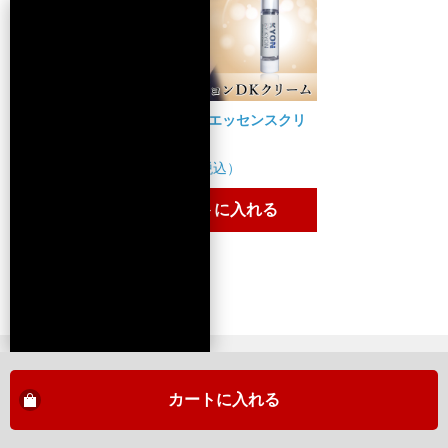
一番好きかも
2024/10/25 投稿者：youmin おすすめレベル：
★★★★★
待ちわびたブースター。
毛穴を綺麗にしてから化粧水の前に入れてみました。
やはり良いです!好きです!
DKクリーム(エッセンスクリ
ーム)(50g)
これは!!!
15,000円（税込）
2024/10/23 投稿者：chobitaro おすすめレベル：
★★★★★
お肌にめちゃくちゃ入ります!たっぷりの美容成分がぐんぐんお肌
カートに入れる
に吸収されてもっちもちになります。これはもう手放せない!!!!
カレンダー
2026年8月の定休日
カートに入れる
日
月
火
水
木
金
土
1