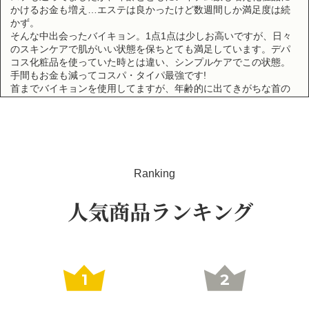
かけるお金も増え…エステは良かったけど数週間しか満足度は続
かず。
そんな中出会ったバイキョン。1点1点は少しお高いですが、日々
のスキンケアで肌がいい状態を保ちとても満足しています。デパ
コス化粧品を使っていた時とは違い、シンプルケアでこの状態。
手間もお金も減ってコスパ・タイパ最強です!
首までバイキョンを使用してますが、年齢的に出てきがちな首の
イボイボ?も、周りはある人が多い中、私はありません!
また戻ってきました
2026/02/10 投稿者：mihi おすすめレベル：
★★★★★
少しお休みして別の導入美容液などを使っていましたが、久々の
Ranking
リピート。お高いですが、やはりいいと実感しました。
人気商品ランキング
縁の下の力持ち
2025/11/04 投稿者：ばぶる おすすめレベル：
★★★★★
洗顔後にまずこれをつけるとそのあとの化粧水とかがすーっとは
いっていきとても潤います
1
2
初めてのブースターセラム
2025/08/21 投稿者：ノンタン おすすめレベル：
★★★★★