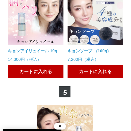
初めて購入
2025/02/01 投稿者：Yuka おすすめレベル：
★★★★★
顔の赤みで悩んでいます。
ブースターで良くなる事を願って注文しました。
夜から少しずつ使いたいです。
楽しみ
2024/12/30 投稿者：姫 おすすめレベル：
★★★★★
キョンアイリュイール 19g
キョンソープ (100g)
以前のブースターセラムも最高でしたが更にパワーアップしたと
14,300円（税込）
7,200円（税込）
のことで使うのがとても楽しみです!
カートに入れる
カートに入れる
心地よい
2024/12/28 投稿者：きんとき おすすめレベル：
★★★★★
初めて使ったけど、心地よい使用感でした(*^^*)
5
待ってました
2024/12/01 投稿者：ばぶる おすすめレベル：
★★★★★
お肌にスーっと入ってしっとりします。ほんのり香りが心地よく
毎日使うのが楽しみです。
×