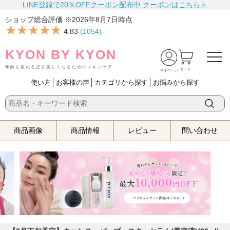
LINE登録で20％OFFクーポン配布中 クーポンはこちら＞
ショップ総合評価 ※
2026年8月7日
時点
★★★★★
★★★★★
4.83
(
1054
)
KYON BY KYON
年齢を重ねるほど美しくなるためのスキンケア
カート
マイページ
使い方
お客様の声
カテゴリから探す
お悩みから探す
商品画像
商品情報
レビュー
問い合わせ