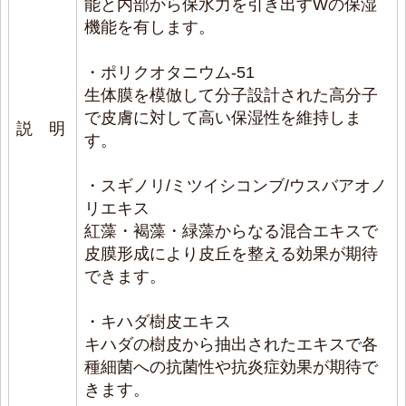
能と内部から保水力を引き出すWの保湿
機能を有します。
・ポリクオタニウム-51
生体膜を模倣して分子設計された高分子
で皮膚に対して高い保湿性を維持しま
説 明
す。
・スギノリ/ミツイシコンブ/ウスバアオノ
リエキス
紅藻・褐藻・緑藻からなる混合エキスで
皮膜形成により皮丘を整える効果が期待
できます。
・キハダ樹皮エキス
キハダの樹皮から抽出されたエキスで各
種細菌への抗菌性や抗炎症効果が期待で
きます。