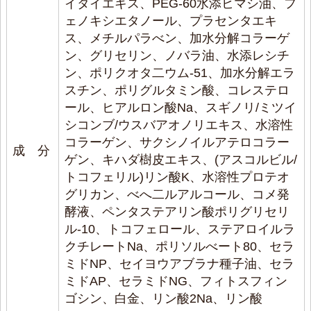
イタイエキス、PEG-60水添ヒマシ油、フ
ェノキシエタノール、プラセンタエキ
ス、メチルパラべン、加水分解コラーゲ
ン、グリセリン、ノバラ油、水添レシチ
ン、ポリクオタ二ウム-51、加水分解エラ
スチン、ポリグルタミン酸、コレステロ
ール、ヒアルロン酸Na、スギノリ/ミツイ
シコンブ/ウスバアオノリエキス、水溶性
コラーゲン、サクシノイルアテロコラー
成 分
ゲン、キハダ樹皮エキス、(アスコルビル/
トコフェリル)リン酸K、水溶性プロテオ
グリカン、べへ二ルアルコール、コメ発
酵液、ペンタステアリン酸ポリグリセリ
ル-10、トコフェロール、ステアロイルラ
クチレートNa、ポリソルべート80、セラ
ミドNP、セイヨウアブラナ種子油、セラ
ミドAP、セラミドNG、フィトスフィン
ゴシン、白金、リン酸2Na、リン酸