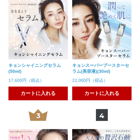
浸透いいです。ローションも使い心地良いです
最高!!
2025/08/04 投稿者：MASAKO おすすめレベル：
★★★★★
無人島で何もないところへ行くのに絶対持って行きたいのがこれ!!
セラムつけた時とつけない時のお肌の感触が違うんです。
やめられないセラムです。
はじめで購入しました
キョンシャイニングセラム
キョンスーパーブースターセ
2025/07/27 投稿者：モピンママ おすすめレベル：
★★★★★
(50ml)
ラム(美容液)(30ml)
数日悩んで購入しました
17,600円（税込）
22,000円（税込）
とても馴染みがよくほのかにかおる香りも良いです
髪の生え際にもキョンヘアエッセンスと共に使用しました
カートに入れる
カートに入れる
史上最高
2025/03/30 投稿者：せとか おすすめレベル：
★★★★★
3
4
今まで使ってきたブースターの中でこれ以上のものはないと感じ
ました!!やはりブースターがあると浸透力が違います!!