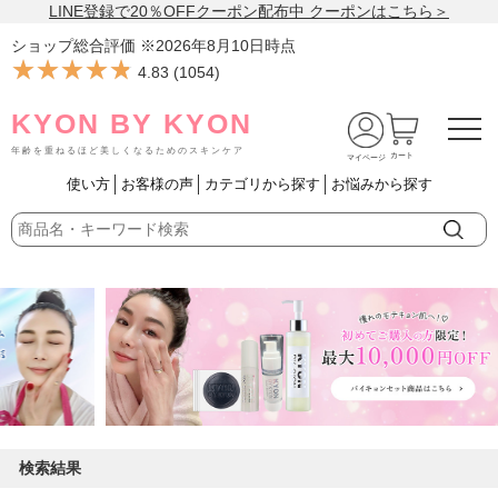
LINE登録で20％OFFクーポン配布中 クーポンはこちら＞
ショップ総合評価 ※
2026年8月10日
時点
★★★★★
★★★★★
4.83
(
1054
)
KYON BY KYON
年齢を重ねるほど美しくなるためのスキンケア
カート
マイページ
使い方
お客様の声
カテゴリから探す
お悩みから探す
検索結果