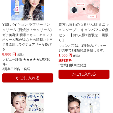
YES バイキョン ラブリーサン
貴方も憧れのつるりん肌!ミニキ
クリーム (日焼け止めクリーム)
ョンソープ 、キョンパフ の2点
ガチ美容液!臍帯エキス、キョンリ
セット【お1人様1個限定一回限
ポソーム配合!あなたの肌潤いを与
り】
える素肌にラグジュアリーな悦び
キョンパフは、2種類のパッケー
を
ジの中で1種類発送を致します。
8,800
円
(税込)
1,500
円
(税込)
レビュー評価 ★★★★★5.00(10
送料無料
件)
3営業日以内に発送
3営業日以内に発送
かごに入れる
かごに入れる