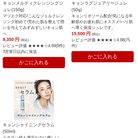
キョンメルティクレンジングジ
キョンラグジュアリージュレ
ュレ(150g)
(50g)
マツエク対応!こんなジェルクレン
キョンリポソーム配合!気になる年
ジング初めて!荒れた肌を整えて潤
齢肌やお疲れ肌にオススメ!ハリ肌
いを与えてみずみずしいキョン肌
へ導く保湿ジュレです。
へ
15,500
円
(税込)
9,350
円
レビュー評価 ★★★★☆4.88(75
(税込)
レビュー評価 ★★★★☆4.89(9件)
件)
3営業日以内に発送
かごに入れる
かごに入れる
キョンシャイニングセラム
(50ml)
ベテラン様も満足なのに優しい、