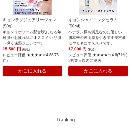
キョンラグジュアリージュレ
キョンシャイニングセラム
(50g)
(50ml)
キョンリポソーム配合!気になる年
ベテラン様も満足なのに優しい、
齢肌やお疲れ肌にオススメ!ハリ肌
肌本来の透明感を引き出す美容液
へ導く保湿ジュレです。
モヤモヤにオススメです。
15,500
円
17,600
円
(税込)
(税込)
レビュー評価 ★★★★☆4.88(75
レビュー評価 ★★★★☆4.8(71件)
件)
3営業日以内に発送
かごに入れる
かごに入れる
Ranking