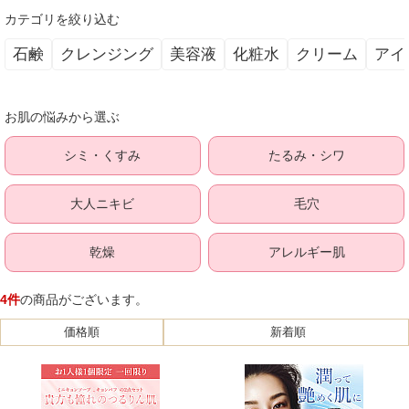
カテゴリを絞り込む
石鹸
クレンジング
美容液
化粧水
クリーム
アイ
お肌の悩みから選ぶ
シミ・くすみ
たるみ・シワ
大人ニキビ
毛穴
乾燥
アレルギー肌
4件
の商品がございます。
価格順
新着順