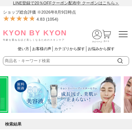
LINE登録で20％OFFクーポン配布中 クーポンはこちら＞
ショップ総合評価 ※
2026年8月9日
時点
★★★★★
★★★★★
4.83
(
1054
)
KYON BY KYON
年齢を重ねるほど美しくなるためのスキンケア
カート
マイページ
使い方
お客様の声
カテゴリから探す
お悩みから探す
検索結果