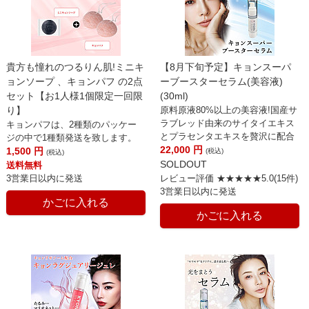
貴方も憧れのつるりん肌!ミニキ
【8月下旬予定】キョンスーパ
ョンソープ 、キョンパフ の2点
ーブースターセラム(美容液)
セット【お1人様1個限定一回限
(30ml)
り】
原料原液80%以上の美容液!国産サ
ラブレッド由来のサイタイエキス
キョンパフは、2種類のパッケー
とプラセンタエキスを贅沢に配合
ジの中で1種類発送を致します。
22,000
円
1,500
円
(税込)
(税込)
SOLDOUT
送料無料
3営業日以内に発送
レビュー評価 ★★★★★5.0(15件)
3営業日以内に発送
かごに入れる
かごに入れる