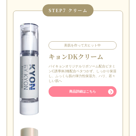
STEP
7 クリーム
美肌を作って大ヒット中
キョンDKクリーム
バイキョンオリジナルリポソーム配合ビタミ
ンC誘導体2種配合ベタつかず、しっかり保湿
し、ふっくら肌の弾力性保湿力、ハリ、若々
しい肌へ
商品詳細はこちら