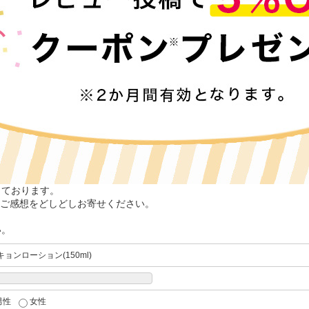
しております。
ご感想をどしどしお寄せください。
い。
ョンローション(150ml)
男性
女性