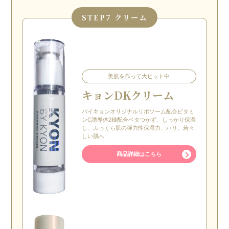
STEP
7 クリーム
美肌を作って大ヒット中
キョンDKクリーム
バイキョンオリジナルリポソーム配合ビタミ
ンC誘導体2種配合ベタつかず、しっかり保湿
し、ふっくら肌の弾力性保湿力、ハリ、若々
しい肌へ
商品詳細はこちら